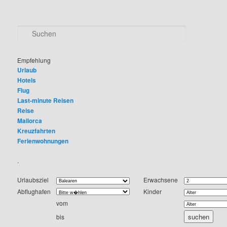
S
u
c
h
Empfehlung
e
Urlaub
n
Hotels
Flug
Last-minute Reisen
Reise
Mallorca
Kreuzfahrten
Ferienwohnungen
.
Urlaubsziel
Erwachsene
Abflughafen
Kinder
vom
bis