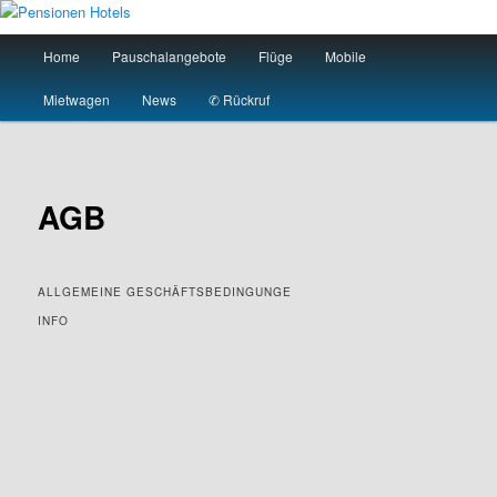
Zum
primären
Hauptmenü
Home
Pauschalangebote
Flüge
Mobile
Inhalt
springen
Pensionen Hotels
Mietwagen
News
✆ Rückruf
AGB
ALLGEMEINE GESCHÄFTSBEDINGUNGE
INFO